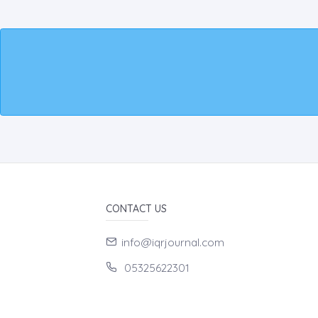
CONTACT US
info@iqrjournal.com
05325622301