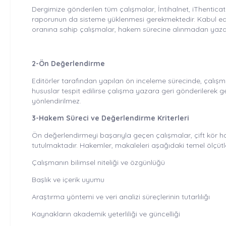
Dergimize gönderilen tüm çalışmalar, İntihalnet, iThenticate
raporunun da sisteme yüklenmesi gerekmektedir. Kabul edile
oranına sahip çalışmalar, hakem sürecine alınmadan yazara
2-Ön Değerlendirme
Editörler tarafından yapılan ön inceleme sürecinde, çalışma
hususlar tespit edilirse çalışma yazara geri gönderilerek g
yönlendirilmez.
3-Hakem Süreci ve Değerlendirme Kriterleri
Ön değerlendirmeyi başarıyla geçen çalışmalar, çift kör hak
tutulmaktadır. Hakemler, makaleleri aşağıdaki temel ölçüt
Çalışmanın bilimsel niteliği ve özgünlüğü
Başlık ve içerik uyumu
Araştırma yöntemi ve veri analizi süreçlerinin tutarlılığı
Kaynakların akademik yeterliliği ve güncelliği