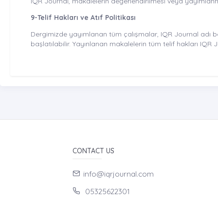
IQR Journal, makalelerin değerlendirilmesi veya yayımlanm
9-Telif Hakları ve Atıf Politikası
Dergimizde yayımlanan tüm çalışmalar, IQR Journal adı belirt
başlatılabilir. Yayınlanan makalelerin tüm telif hakları IQR 
CONTACT US
info@iqrjournal.com
05325622301