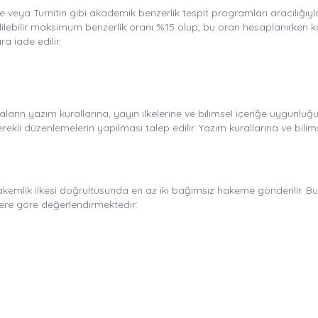
 veya Turnitin gibi akademik benzerlik tespit programları aracılığıyla
bilir maksimum benzerlik oranı %15 olup, bu oran hesaplanırken kaynak
 iade edilir.
ların yazım kurallarına, yayın ilkelerine ve bilimsel içeriğe uygunluğ
erekli düzenlemelerin yapılması talep edilir. Yazım kurallarına ve bi
emlik ilkesi doğrultusunda en az iki bağımsız hakeme gönderilir. Bu sü
lere göre değerlendirmektedir: