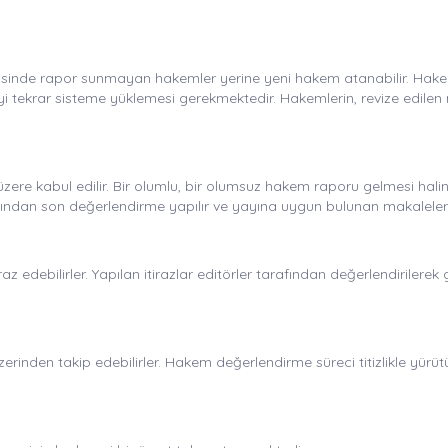
isinde rapor sunmayan hakemler yerine yeni hakem atanabilir. Hakem
eyi tekrar sisteme yüklemesi gerekmektedir. Hakemlerin, revize edil
re kabul edilir. Bir olumlu, bir olumsuz hakem raporu gelmesi hali
afından son değerlendirme yapılır ve yayına uygun bulunan makaleler
az edebilirler. Yapılan itirazlar editörler tarafından değerlendirilere
inden takip edebilirler. Hakem değerlendirme süreci titizlikle yürüt