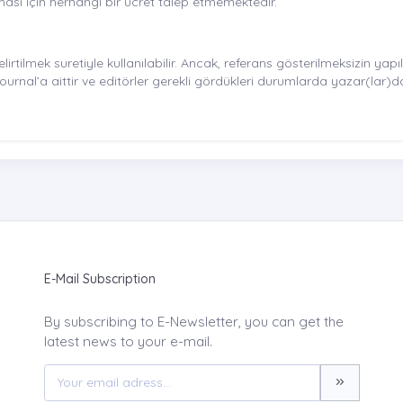
ası için herhangi bir ücret talep etmemektedir.
ilmek suretiyle kullanılabilir. Ancak, referans gösterilmeksizin yapıl
Journal’a aittir ve editörler gerekli gördükleri durumlarda yazar(lar)da
E-Mail Subscription
By subscribing to E-Newsletter, you can get the
latest news to your e-mail.