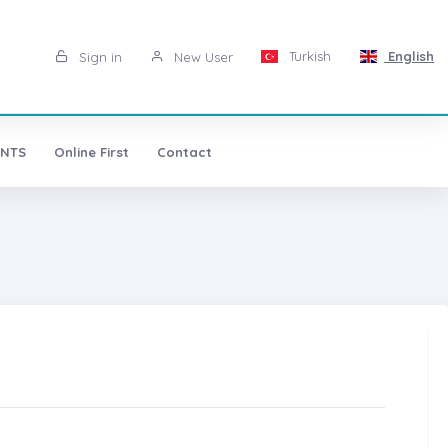
Turkish
English
Sign in
New User
NTS
Online First
Contact