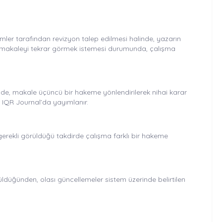
ler tarafından revizyon talep edilmesi halinde, yazarın
en makaleyi tekrar görmek istemesi durumunda, çalışma
nde, makale üçüncü bir hakeme yönlendirilerek nihai karar
 IQR Journal’da yayımlanır.
k gerekli görüldüğü takdirde çalışma farklı bir hakeme
üldüğünden, olası güncellemeler sistem üzerinde belirtilen